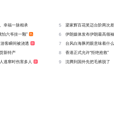
5
、幸福一脉相承
梁家辉百花奖迈台阶两次
6
就怕六爷挂一颗”
伊朗媒体发布伊朗最高领
热
7
 游客瞬间被浇透
台风白海豚闭眼意味着什
新
8
货新特产
香港正式允许“拒绝抢救”
9
人逃窜时伤害多人
沈腾到国外先把毛裤脱了
新