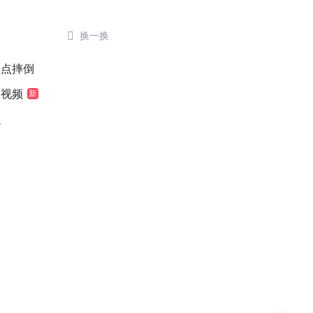

换一换
差点摔倒
袖视频
新
么