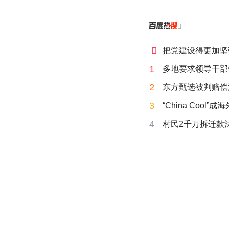


把党建设得更加坚
1
多地要求领导干部
2
东方甄选被判赔偿
3
“China Cool”
4
村民2千万拆迁款法