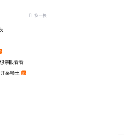

换一换
表
热
 想亲眼看看
底开采稀土
热