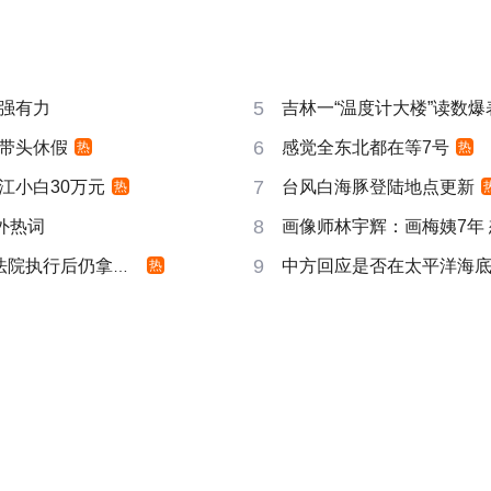
5
强有力
吉林一“温度计大楼”读数爆
6
带头休假
感觉全东北都在等7号
热
热
7
江小白30万元
台风白海豚登陆地点更新
热
8
成海外热词
画像师林宇辉：画梅姨7年
9
院执行后仍拿不到
中方回应是否在太平洋海
热