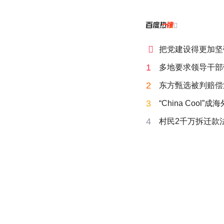


把党建设得更加坚
1
多地要求领导干部
2
东方甄选被判赔偿
3
“China Cool”
4
村民2千万拆迁款法