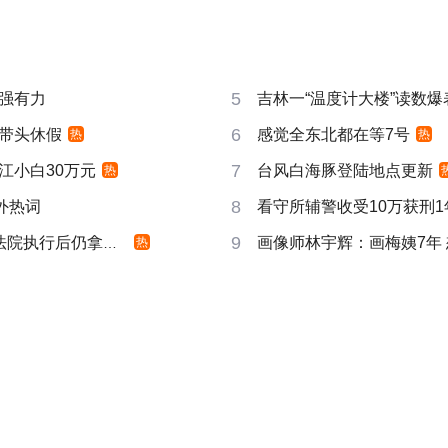
5
强有力
吉林一“温度计大楼”读数爆
6
带头休假
感觉全东北都在等7号
热
热
7
江小白30万元
台风白海豚登陆地点更新
热
8
成海外热词
看守所辅警收受10万获刑1
9
院执行后仍拿不到
画像师林宇辉：画梅姨7年
热