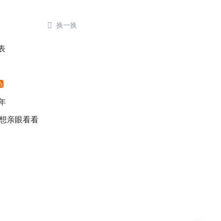

换一换
表
热
年
 想亲眼看看