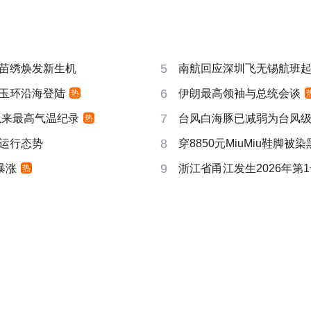
5
苗绣焕发新生机
南航回应深圳飞无锡航班起飞
6
玉环沿海登陆
伊朗最高领袖与总统会谈
热
7
以来最高气温纪录
台风白海豚已减弱为台风
热
8
运行态势
穿8850元MiuMiu鞋脚被
9
暴涨
浙江省甬江发生2026年第
热