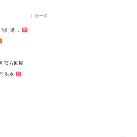

换一换
时遭雷击
新
热
级
染黑 官方回应
1号洪水
新